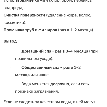
Использование химии
(хлор, бром, перекись
водорода).
Очистка поверхности
(удаление жира, волос,
косметики).
Промывка труб и фильтров
(раз в 1–2 месяца).
Вывод
·
Домашний спа
–
раз в 3–4 месяца
(при
правильном уходе).
·
Общественный спа
–
раз в 1–2
месяца
или чаще.
·
Вода меняется
досрочно
, если есть
признаки загрязнения.
Если не следить за качеством воды, в ней могут