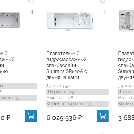
ный
Плавательный
Плава
сажный
гидромассажный
гидро
йн
спа-бассейн
спа-б
R880
Sunrans SR820A с
Sunran
двумя чашами
двумя
20
Длина: 590
Длина:
8
Ширина: 225
Ширина
 мест: 5
Высота: 148
Высота
Количество мест: 3
Количе
00 ₽
6 025 536 ₽
3 68