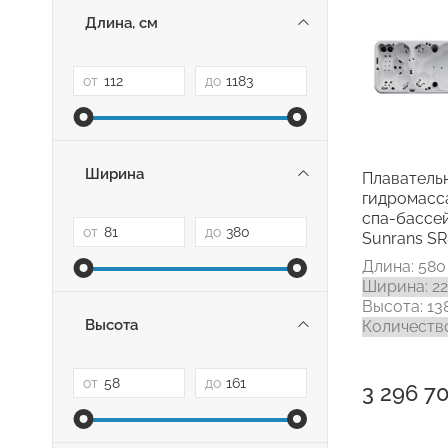
Длина, см
от
до
Ширина
Плаватель
гидромас
спа-бассе
от
до
Sunrans S
Длина: 580
Ширина: 2
Высота: 13
Высота
Количество
от
до
3 296 7