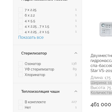
7 х 2.25
1
6 х 2.2
1
4 х 5.5
1
4 х 2.25 , 7 х 1.5
1
4 х 2.25 , 2 х 1.5
1
Показать все
Стерилизатор
Двухместн
гидромас
Озонатор
136
спа-бассей
УФ стерилизатор
89
Star VS-20
Хлоринатор
3
Длина: 175
Ширина: 11
Высота: 75
Теплоизоляция чаши
Количество
В комплекте
227
461 000
Нет
1