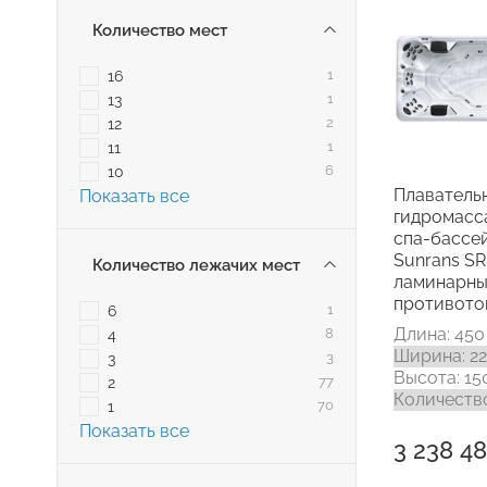
Количество мест
16
1
13
1
12
2
11
1
10
6
Плаватель
Показать все
гидромас
спа-бассе
Sunrans SR
Количество лежачих мест
ламинарн
противото
6
1
Длина: 450
4
8
Ширина: 2
3
3
Высота: 15
2
77
Количество
1
70
Показать все
3 238 48