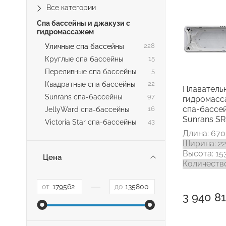
Все категории
Спа бассейны и джакузи с
гидромассажем
Уличные спа бассейны
228
Круглые спа бассейны
15
Переливные спа бассейны
5
Квадратные спа бассейны
22
Плаватель
Sunrans спа-бассейны
97
гидромас
спа-бассе
JellyWard спа-бассейны
16
Sunrans S
Victoria Star спа-бассейны
43
Длина: 670
Ширина: 2
Высота: 15
Цена
Количество
—
от
до
3 940 81