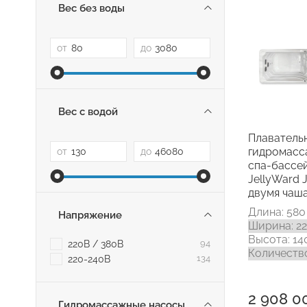
Вес без воды
от
до
Вес с водой
Плаватель
гидромас
от
до
спа-бассе
JellyWard 
двумя чаш
Длина: 580
Напряжение
Ширина: 2
Высота: 14
220В / 380В
94
Количество
220-240В
134
2 908 0
Гидромассажные насосы