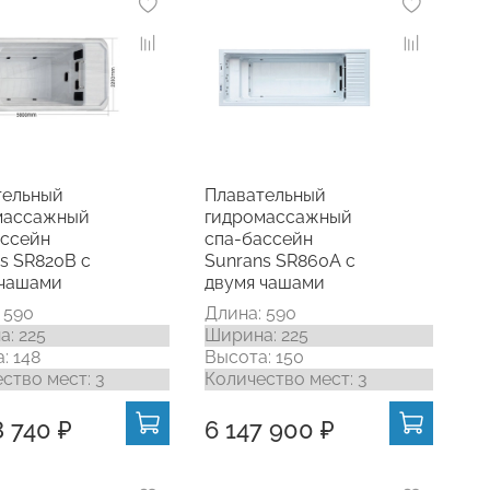
тельный
Плавательный
массажный
гидромассажный
ассейн
спа-бассейн
s SR820B с
Sunrans SR860A с
 чашами
двумя чашами
 590
Длина: 590
: 225
Ширина: 225
: 148
Высота: 150
ство мест: 3
Количество мест: 3
8 740 ₽
6 147 900 ₽