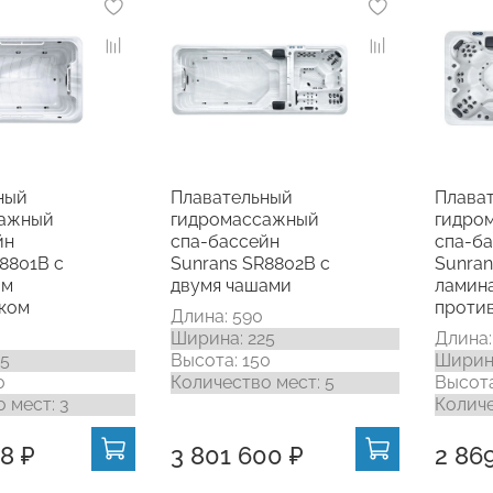
ный
Плавательный
Плава
сажный
гидромассажный
гидро
йн
спа-бассейн
спа-б
8801B с
Sunrans SR8802В с
Sunran
ым
двумя чашами
ламин
ком
проти
Длина: 590
Ширина: 225
Длина:
25
Высота: 150
Ширина
0
Количество мест: 5
Высота
 мест: 3
Количе
8 ₽
3 801 600 ₽
2 86