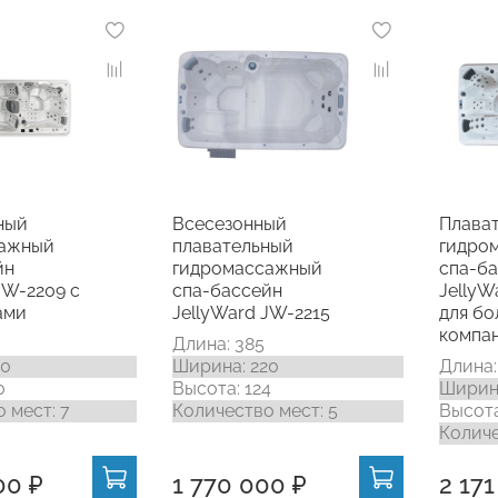
ный
Всесезонный
Плава
сажный
плавательный
гидро
йн
гидромассажный
спа-б
JW-2209 с
спа-бассейн
JellyW
ами
JellyWard JW-2215
для б
компа
Длина: 385
20
Ширина: 220
Длина:
0
Высота: 124
Ширина
 мест: 7
Количество мест: 5
Высота
Количе
00 ₽
1 770 000 ₽
2 17