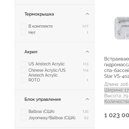
Термокрышка
В комплекте
227
Нет
1
Акрил
Встраива
US Aristech Acrylic
113
гидромас
спа-бассей
Chinese Acrylic/US
114
Aristech Acrylic
Star VS-40
ROTO
1
Длина: 206
Ширина: 1
Высота: 79
Блок управления
Количество
Balboa (США)
135
1 023 0
Joyonway/Balboa (США)
93