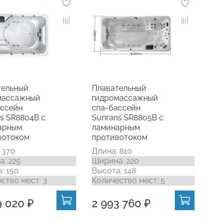
тельный
Плавательный
массажный
гидромассажный
ассейн
спа-бассейн
s SR8804В с
Sunrans SR8805В с
арным
ламинарным
вотоком
противотоком
 370
Длина: 810
: 225
Ширина: 220
: 150
Высота: 148
ство мест: 3
Количество мест: 5
9 020 ₽
2 993 760 ₽