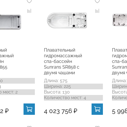
ный
Плавательный
Плава
сажный
гидромассажный
гидро
йн
спа-бассейн
спа-б
R855
Sunrans SR858 с
Sunran
двумя чашами
двумя
20
Длина: 575
Длина:
3
Ширина: 225
Ширина
 мест: 2
Высота: 130
Высота
Количество мест: 4
Количе
2 ₽
4 023 756 ₽
5 998