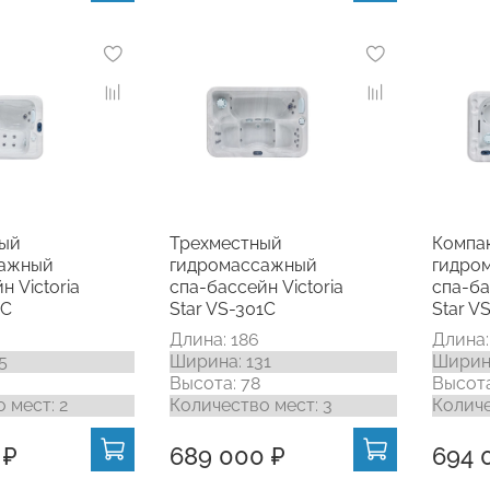
ый
Трехместный
Компа
сажный
гидромассажный
гидро
н Victoria
спа-бассейн Victoria
спа-ба
1C
Star VS-301C
Star V
Длина: 186
Длина:
5
Ширина: 131
Ширина
Высота: 78
Высота
 мест: 2
Количество мест: 3
Количе
 ₽
689 000 ₽
694 