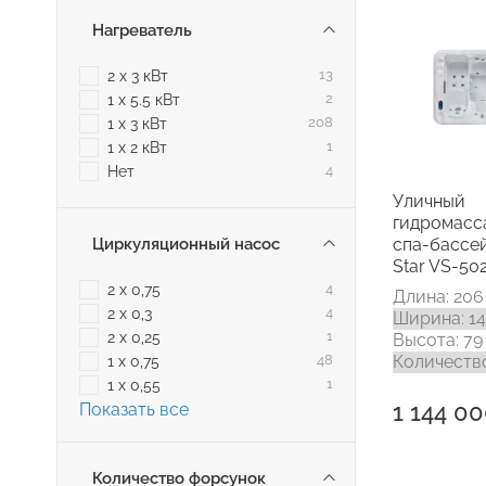
Нагреватель
2 х 3 кВт
13
1 х 5.5 кВт
2
1 х 3 кВт
208
1 х 2 кВт
1
Нет
4
Уличный
гидромас
Циркуляционный насос
спа-бассей
Star VS-50
2 х 0,75
4
Длина: 206
2 х 0,3
4
Ширина: 1
2 х 0,25
1
Высота: 79
1 х 0,75
48
Количество
1 х 0,55
1
1 144 00
Показать все
Количество форсунок