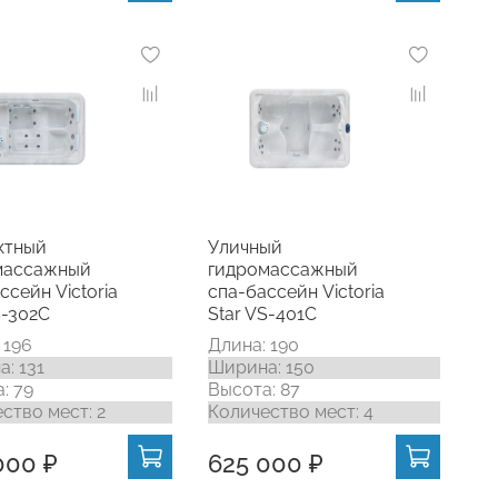
ктный
Уличный
массажный
гидромассажный
ссейн Victoria
спа-бассейн Victoria
S-302C
Star VS-401C
 196
Длина: 190
: 131
Ширина: 150
: 79
Высота: 87
ство мест: 2
Количество мест: 4
000 ₽
625 000 ₽