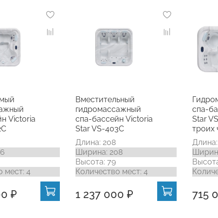
емый
Вместительный
Гидро
сажный
гидромассажный
спа-ба
н Victoria
спа-бассейн Victoria
Star V
2C
Star VS-403C
троих 
Длина: 208
Длина:
76
Ширина: 208
Ширина
Высота: 79
Высота
 мест: 4
Количество мест: 4
Количе
00 ₽
1 237 000 ₽
715 