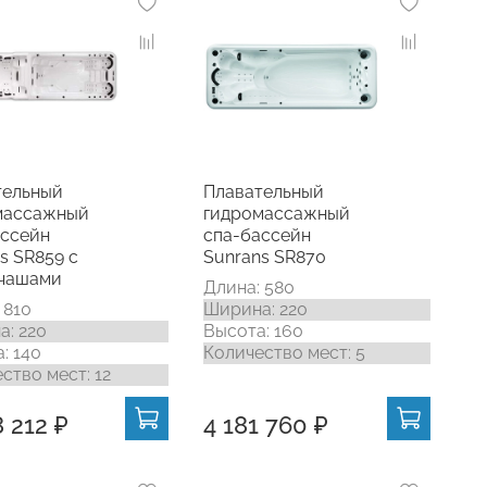
тельный
Плавательный
массажный
гидромассажный
ассейн
спа-бассейн
s SR859 с
Sunrans SR870
 чашами
Длина: 580
 810
Ширина: 220
: 220
Высота: 160
: 140
Количество мест: 5
ство мест: 12
 212 ₽
4 181 760 ₽