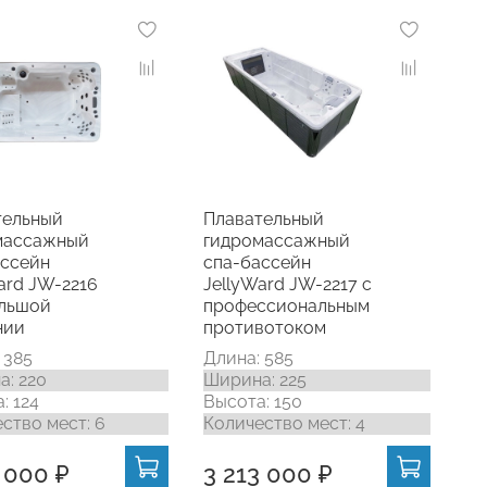
тельный
Плавательный
массажный
гидромассажный
ассейн
спа-бассейн
ard JW-2216
JellyWard JW-2217 с
ольшой
профессиональным
нии
противотоком
 385
Длина: 585
: 220
Ширина: 225
: 124
Высота: 150
ство мест: 6
Количество мест: 4
1 000 ₽
3 213 000 ₽