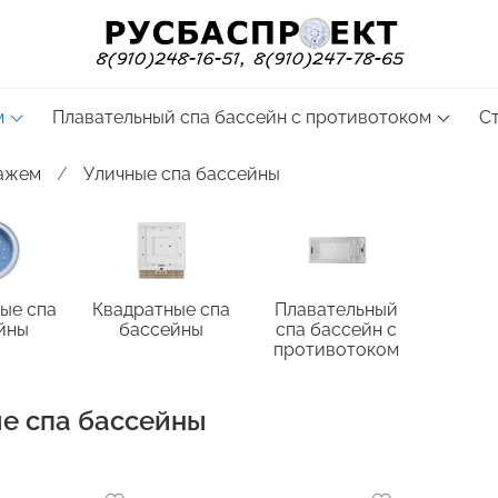
м
Плавательный спа бассейн с противотоком
С
сажем
Уличные спа бассейны
ые спа
Квадратные спа
Плавательный
йны
бассейны
спа бассейн с
противотоком
е спа бассейны