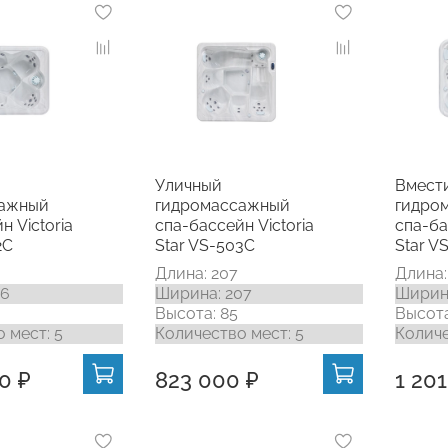
Уличный
Вмест
сажный
гидромассажный
гидро
н Victoria
спа-бассейн Victoria
спа-ба
2C
Star VS-503C
Star V
Длина: 207
Длина:
46
Ширина: 207
Ширина
Высота: 85
Высота
 мест: 5
Количество мест: 5
Количе
0 ₽
823 000 ₽
1 20