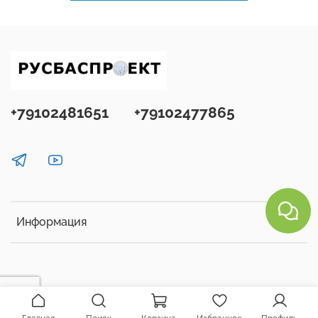
+79102481651
+79102477865
Информация