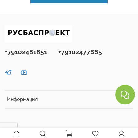
+79102481651
+79102477865
Информация