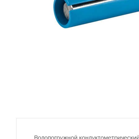
Водопогружной кондуктометрический 