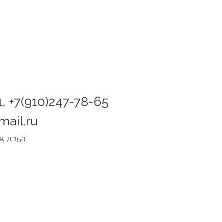
1, +7(910)247-78-65
ail.ru
, д 15а