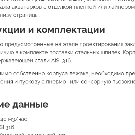
ссажа аквапарков с отделкой пленкой или лайнер
низу страницы.
укции и комплектации
о предусмотренные на этапе проектирования закл
личию в комплекте поставки стальных шпилек. Ко
ржавеющей стали AISI 316.
мимо собственно корпуса лежака, необходимо пр
ления
и пусковую пневмо- или
сенсорную пьезокн
ие данные
140 м3/час
I 316