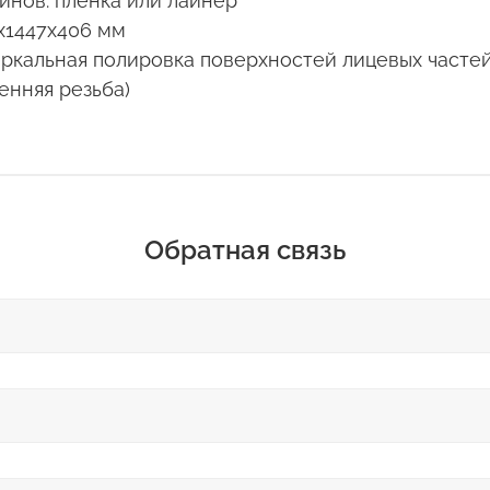
йнов: плёнка или лайнер
х1447х406 мм
ркальная полировка поверхностей лицевых частей
енняя резьба)
Обратная связь