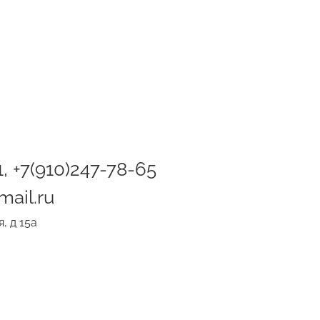
1, +7(910)247-78-65
ail.ru
, д 15а