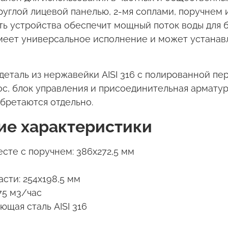
руглой лицевой панелью, 2-мя соплами, поручнем 
сть устройства обеспечит мощный поток воды для
меет универсальное исполнение и может устанавл
 деталь из нержавейки AISI 316 с полированной п
с, блок управления и присоединительная арматур
обретаются отдельно.
ие характеристики
сте с поручнем: 386x272,5 мм
сти: 254х198,5 мм
75 м3/час
ющая сталь AISI 316