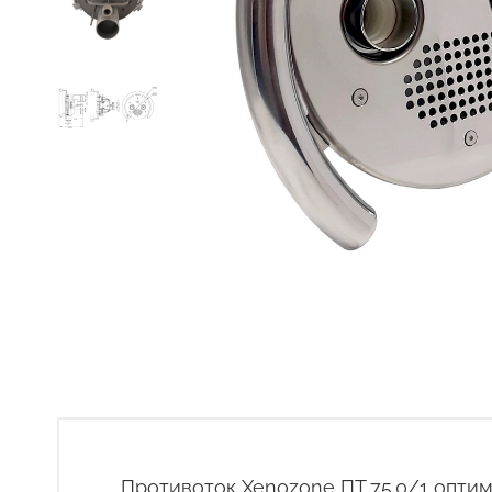
Противоток Xenozone ПТ.75.0/1 оптим