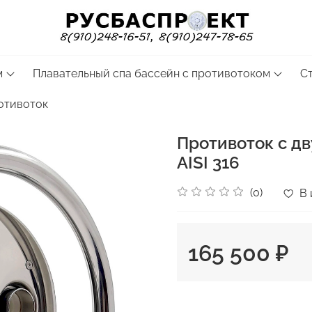
м
Плавательный спа бассейн с противотоком
С
отивоток
Противоток с д
AISI 316
(0)
В 
165 500 ₽