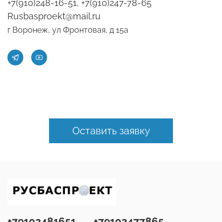
+7(910)248-16-51, +7(910)247-78-65
Rusbasproekt@mail.ru
г Воронеж, ул Фронтовая, д 15а
Оставить заявку
+79102481651
+79102477865