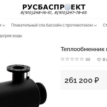
м
Плавательный спа бассейн с противотоком
С
догрев воды
Теплообменник 
(0)
В 
261 200 ₽