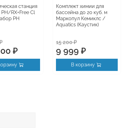
ческая станция
Комплект химии для
Ж
 PH/RX+Free Cl
бассейна до 20 куб. м
б
 набор PH
Маркопул Кемиклс /
(
Aquatics (Каустик)
₽
15 200 ₽
1
800 ₽
9 999 ₽
корзину
В корзину