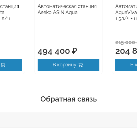
 станция
Автоматическая станция
Автомати
kta
Aseko ASIN Aqua
AquaViva
 л/ч
1.5л/ч +
215 000 
494 400 ₽
204 
В корзину
В 
Обратная связь