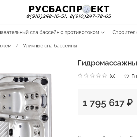
лавательный спа бассейн с противотоком
Строитель
сажем
Уличные спа бассейны
Гидромассажный
(0)
В 
1 795 617 ₽