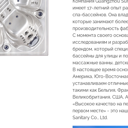
Компания Guangzhou Sunr
имеет 17-летний опыт р
спа-бассейнов. Она вла
которые занимают более
производительность фаб
С момента своего основ
исследованиям и разраб
брендом, который специа
бассейны для улицы и п
массажные ванны, детски
В настоящее время осно
Америка, Юго-Восточная
устанавливаем отличные
такими как Бельгия, Фра
Великобритания, США, А
«Высокое качество на п
первом месте» - это на
Sanitary Co., Ltd.