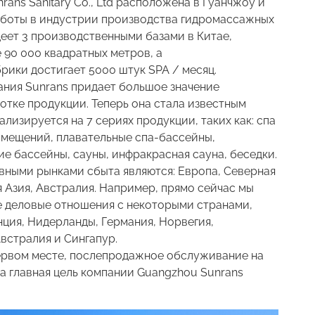
ans Sanitary Co., Ltd расположена в Гуанчжоу и
аботы в индустрии производства гидромассажных
деет 3 производственными базами в Китае,
 90 000 квадратных метров, а
рики достигает 5000 штук SPA / месяц.
ания Sunrans придает большое значение
отке продукции. Теперь она стала известным
лизируется на 7 сериях продукции, таких как: спа
омещений, плавательные спа-бассейны,
е бассейны, сауны, инфракрасная сауна, беседки.
вными рынками сбыта являются: Европа, Северная
 Азия, Австралия. Например, прямо сейчас мы
 деловые отношения с некоторыми странами,
нция, Нидерланды, Германия, Норвегия,
встралия и Сингапур.
ервом месте, послепродажное обслуживание на
ша главная цель компании Guangzhou Sunrans