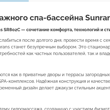
ажного спа-бассейна Sunra
ns SR802C
— сочетание комфорта, технологий и ст
лабиться после долгого дня, провести время с с
nrans
станет безупречным выбором. Это стационар
ребностей как частных пользователей, так и вла
тся как в приватные дворы и террасы загородных 
SPA
-комплексов. Надёжная конструкция и качест
временный дизайн делает джакузи стильным акцен
ему гидромассажа, созданную с участием физиот