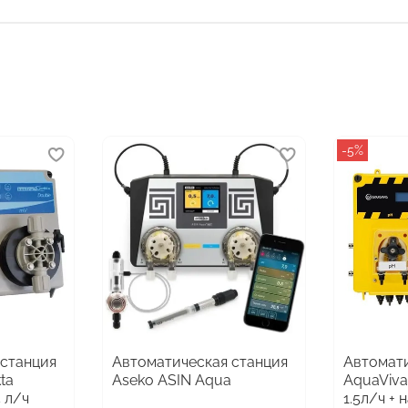
-5%
 станция
Автоматическая станция
Автомати
kta
Aseko ASIN Aqua
AquaViva
 л/ч
1.5л/ч +