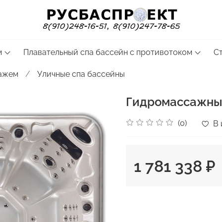
м
Плавательный спа бассейн с противотоком
С
сажем
Уличные спа бассейны
Гидромассажный
(0)
В 
1 781 338 ₽