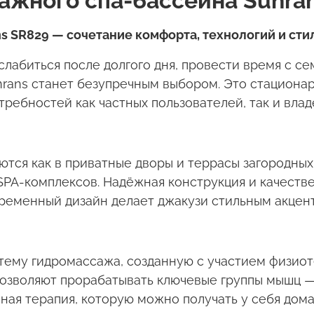
ажного спа-бассейна Sunra
ns SR829
— сочетание комфорта, технологий и сти
лабиться после долгого дня, провести время с с
nrans
станет безупречным выбором. Это стационар
ребностей как частных пользователей, так и вла
тся как в приватные дворы и террасы загородных 
SPA
-комплексов. Надёжная конструкция и качест
временный дизайн делает джакузи стильным акцен
ему гидромассажа, созданную с участием физиот
зволяют прорабатывать ключевые группы мышц — с
ая терапия, которую можно получать у себя дома