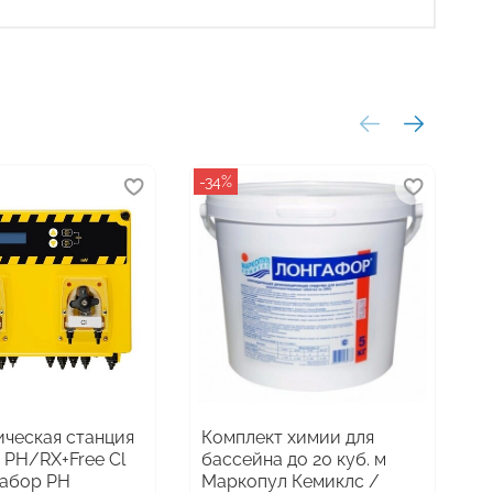
-34%
-
ческая станция
Комплект химии для
Ж
 PH/RX+Free Cl
бассейна до 20 куб. м
б
 набор PH
Маркопул Кемиклс /
(