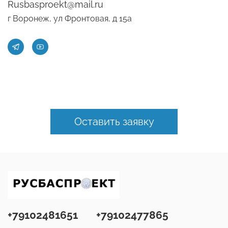
Rusbasproekt@mail.ru
г Воронеж, ул Фронтовая, д 15а
Оставить заявку
+79102481651
+79102477865